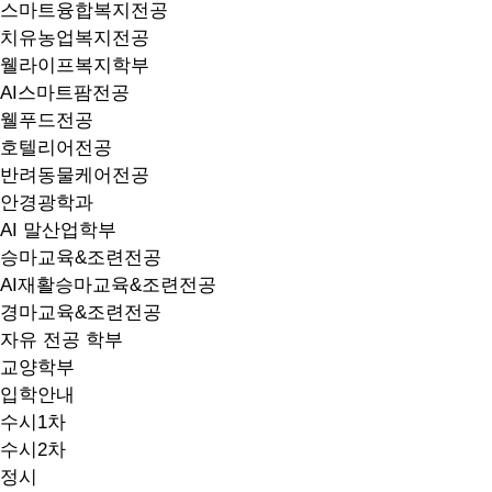
스마트융합복지전공
치유농업복지전공
웰라이프복지학부
AI스마트팜전공
웰푸드전공
호텔리어전공
반려동물케어전공
안경광학과
AI 말산업학부
승마교육&조련전공
AI재활승마교육&조련전공
경마교육&조련전공
자유 전공 학부
교양학부
입학안내
수시1차
수시2차
정시