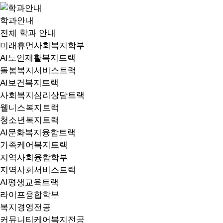
학과안내
전체 학과 안내
미래휴먼사회복지학부
AI노인재활복지트랙
돌봄복지서비스트랙
AI보건복지트랙
사회복지심리상담트랙
웰니스복지트랙
청소년복지트랙
AI문화복지융합트랙
가족케어복지트랙
지역사회융합학부
지역사회서비스트랙
AI평생교육트랙
라이프융합학부
복지경영전공
커뮤니티케어복지전공