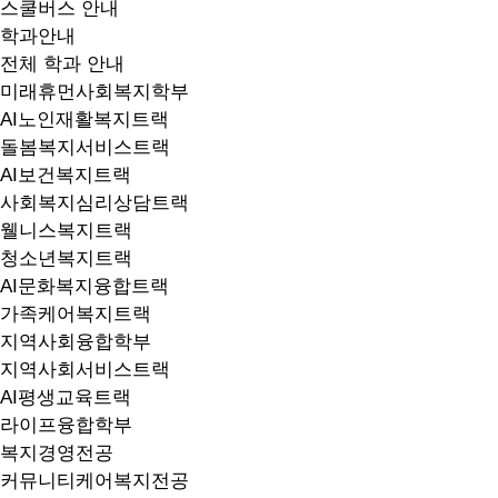
스쿨버스 안내
학과안내
전체 학과 안내
미래휴먼사회복지학부
AI노인재활복지트랙
돌봄복지서비스트랙
AI보건복지트랙
사회복지심리상담트랙
웰니스복지트랙
청소년복지트랙
AI문화복지융합트랙
가족케어복지트랙
지역사회융합학부
지역사회서비스트랙
AI평생교육트랙
라이프융합학부
복지경영전공
커뮤니티케어복지전공