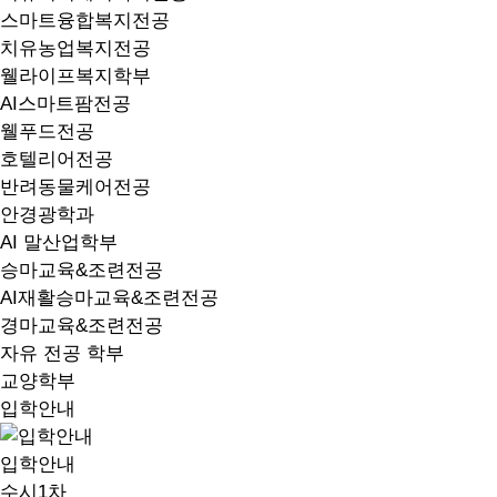
스마트융합복지전공
치유농업복지전공
웰라이프복지학부
AI스마트팜전공
웰푸드전공
호텔리어전공
반려동물케어전공
안경광학과
AI 말산업학부
승마교육&조련전공
AI재활승마교육&조련전공
경마교육&조련전공
자유 전공 학부
교양학부
입학안내
입학안내
수시1차