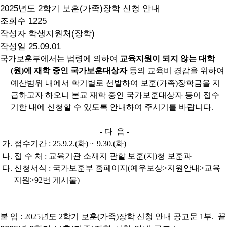
2025년도 2학기 보훈(가족)장학 신청 안내
조회수
1225
작성자
학생지원처(장학)
작성일
25.09.01
국가보훈부에서는 법령에 의하여
교육지원이 되지 않는 대학
(
원
)
에 재학 중인 국가보훈대상자
등의 교육비 경감을 위하여
예산범위 내에서 학기별로 선발하여 보훈
(
가족
)
장학금을 지
급하고자 하오니 본교
재학 중인 국가보훈대상자 등이 접수
기한 내에 신청할 수 있도록 안내하여 주시기를 바랍니다.
- 다 음 -
가
.
접수기간
: 25.9.2.(
화
) ~ 9.30.(
화
)
나
.
접 수 처
:
교육기관 소재지 관할 보훈
(
지
)
청 보훈과
다
.
신청서식
:
국가보훈부 홈페이지
(
예우보상
>
지원안내
>
교육
지원
>92
번 게시물
)
붙 임 :
2025
년도
2
학기 보훈
(
가족
)
장학 신청 안내 공고문
1
부
.
끝