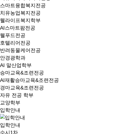
스마트융합복지전공
치유농업복지전공
웰라이프복지학부
AI스마트팜전공
웰푸드전공
호텔리어전공
반려동물케어전공
안경광학과
AI 말산업학부
승마교육&조련전공
AI재활승마교육&조련전공
경마교육&조련전공
자유 전공 학부
교양학부
입학안내
입학안내
수시1차