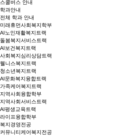
스쿨버스 안내
학과안내
전체 학과 안내
미래휴먼사회복지학부
AI노인재활복지트랙
돌봄복지서비스트랙
AI보건복지트랙
사회복지심리상담트랙
웰니스복지트랙
청소년복지트랙
AI문화복지융합트랙
가족케어복지트랙
지역사회융합학부
지역사회서비스트랙
AI평생교육트랙
라이프융합학부
복지경영전공
커뮤니티케어복지전공