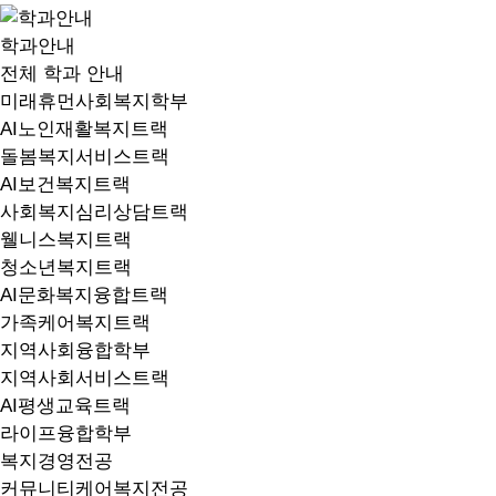
학과안내
전체 학과 안내
미래휴먼사회복지학부
AI노인재활복지트랙
돌봄복지서비스트랙
AI보건복지트랙
사회복지심리상담트랙
웰니스복지트랙
청소년복지트랙
AI문화복지융합트랙
가족케어복지트랙
지역사회융합학부
지역사회서비스트랙
AI평생교육트랙
라이프융합학부
복지경영전공
커뮤니티케어복지전공