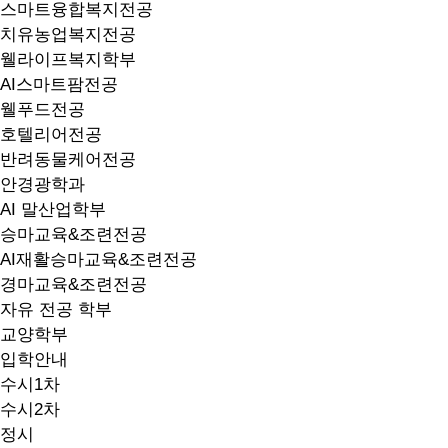
스마트융합복지전공
치유농업복지전공
웰라이프복지학부
AI스마트팜전공
웰푸드전공
호텔리어전공
반려동물케어전공
안경광학과
AI 말산업학부
승마교육&조련전공
AI재활승마교육&조련전공
경마교육&조련전공
자유 전공 학부
교양학부
입학안내
수시1차
수시2차
정시