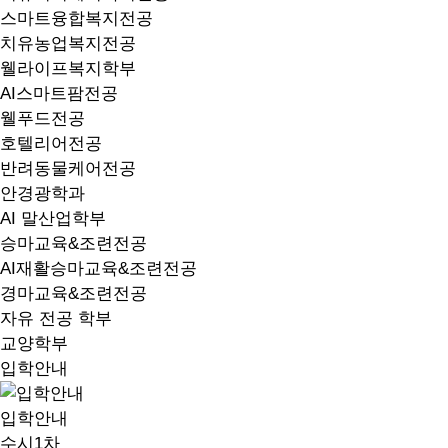
스마트융합복지전공
치유농업복지전공
웰라이프복지학부
AI스마트팜전공
웰푸드전공
호텔리어전공
반려동물케어전공
안경광학과
AI 말산업학부
승마교육&조련전공
AI재활승마교육&조련전공
경마교육&조련전공
자유 전공 학부
교양학부
입학안내
입학안내
수시1차