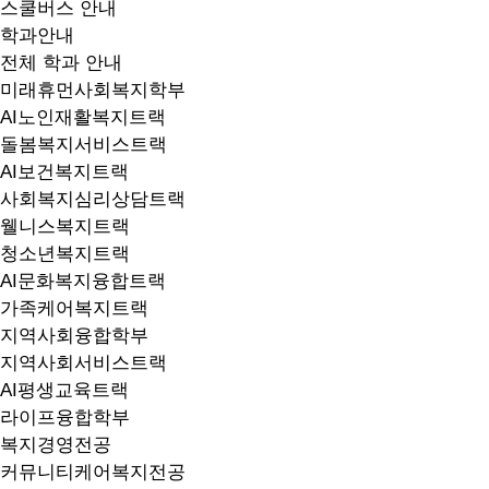
스쿨버스 안내
학과안내
전체 학과 안내
미래휴먼사회복지학부
AI노인재활복지트랙
돌봄복지서비스트랙
AI보건복지트랙
사회복지심리상담트랙
웰니스복지트랙
청소년복지트랙
AI문화복지융합트랙
가족케어복지트랙
지역사회융합학부
지역사회서비스트랙
AI평생교육트랙
라이프융합학부
복지경영전공
커뮤니티케어복지전공