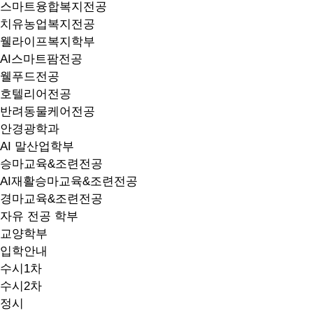
스마트융합복지전공
치유농업복지전공
웰라이프복지학부
AI스마트팜전공
웰푸드전공
호텔리어전공
반려동물케어전공
안경광학과
AI 말산업학부
승마교육&조련전공
AI재활승마교육&조련전공
경마교육&조련전공
자유 전공 학부
교양학부
입학안내
수시1차
수시2차
정시