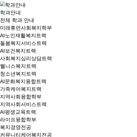
학과안내
전체 학과 안내
미래휴먼사회복지학부
AI노인재활복지트랙
돌봄복지서비스트랙
AI보건복지트랙
사회복지심리상담트랙
웰니스복지트랙
청소년복지트랙
AI문화복지융합트랙
가족케어복지트랙
지역사회융합학부
지역사회서비스트랙
AI평생교육트랙
라이프융합학부
복지경영전공
커뮤니티케어복지전공