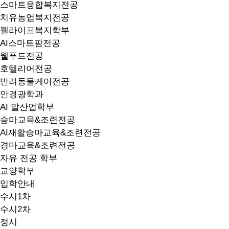
스마트융합복지전공
치유농업복지전공
웰라이프복지학부
AI스마트팜전공
웰푸드전공
호텔리어전공
반려동물케어전공
안경광학과
AI 말산업학부
승마교육&조련전공
AI재활승마교육&조련전공
경마교육&조련전공
자유 전공 학부
교양학부
입학안내
수시1차
수시2차
정시