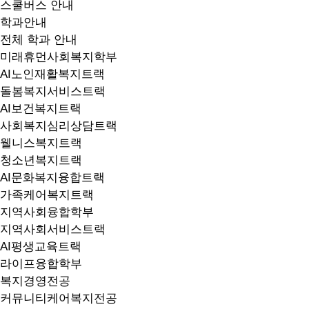
스쿨버스 안내
학과안내
전체 학과 안내
미래휴먼사회복지학부
AI노인재활복지트랙
돌봄복지서비스트랙
AI보건복지트랙
사회복지심리상담트랙
웰니스복지트랙
청소년복지트랙
AI문화복지융합트랙
가족케어복지트랙
지역사회융합학부
지역사회서비스트랙
AI평생교육트랙
라이프융합학부
복지경영전공
커뮤니티케어복지전공