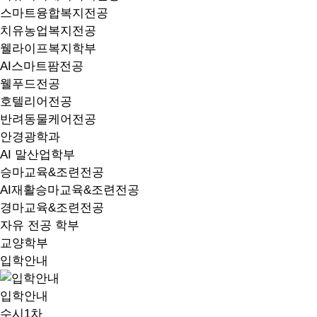
스마트융합복지전공
치유농업복지전공
웰라이프복지학부
AI스마트팜전공
웰푸드전공
호텔리어전공
반려동물케어전공
안경광학과
AI 말산업학부
승마교육&조련전공
AI재활승마교육&조련전공
경마교육&조련전공
자유 전공 학부
교양학부
입학안내
입학안내
수시1차