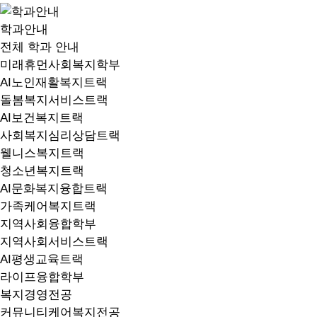
학과안내
전체 학과 안내
미래휴먼사회복지학부
AI노인재활복지트랙
돌봄복지서비스트랙
AI보건복지트랙
사회복지심리상담트랙
웰니스복지트랙
청소년복지트랙
AI문화복지융합트랙
가족케어복지트랙
지역사회융합학부
지역사회서비스트랙
AI평생교육트랙
라이프융합학부
복지경영전공
커뮤니티케어복지전공